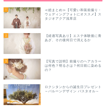
1
≪総まとめ≫【可愛い和装前撮り・
ウェディングフォトにオススメ】ス
タジオアクア浅草店
2
【経過写真あり】エステ体験後に青
あざ、その後何日で消えるか
3
【写真で説明】前撮りのヘアカラー
は何色？明るさは？何日前に染める
の？
4
ロクシタンからの誕生日プレゼント
～バルーンデザイン バスタオル～