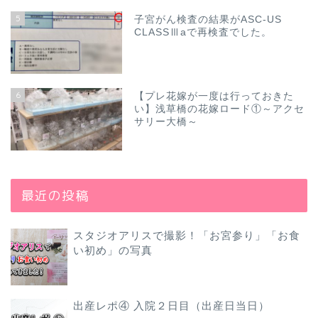
5
子宮がん検査の結果がASC-US
CLASSⅢaで再検査でした。
6
【プレ花嫁が一度は行っておきた
い】浅草橋の花嫁ロード①～アクセ
サリー大橋～
最近の投稿
スタジオアリスで撮影！「お宮参り」「お食
い初め」の写真
出産レポ④ 入院２日目（出産日当日）