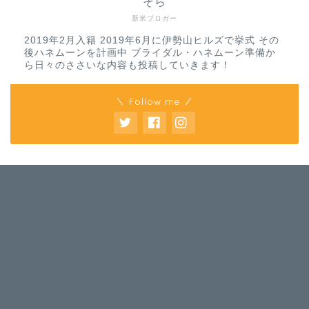
そら
新米ブロガー
2019年2月入籍 2019年6月に伊勢山ヒルズで挙式 その
後ハネムーンを計画中 ブライダル・ハネムーン準備か
ら日々のささいな内容も投稿していきます！
＼ Follow me ／