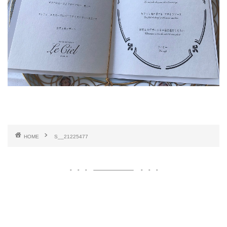
HOME
S__21225477