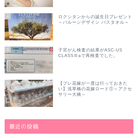
4
ロクシタンからの誕生日プレゼント
～バルーンデザイン バスタオル～
5
子宮がん検査の結果がASC-US
CLASSⅢaで再検査でした。
6
【プレ花嫁が一度は行っておきた
い】浅草橋の花嫁ロード①～アクセ
サリー大橋～
最近の投稿