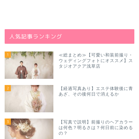
人気記事ランキング
1
≪総まとめ≫【可愛い和装前撮り・
ウェディングフォトにオススメ】ス
タジオアクア浅草店
2
【経過写真あり】エステ体験後に青
あざ、その後何日で消えるか
3
【写真で説明】前撮りのヘアカラー
は何色？明るさは？何日前に染める
の？