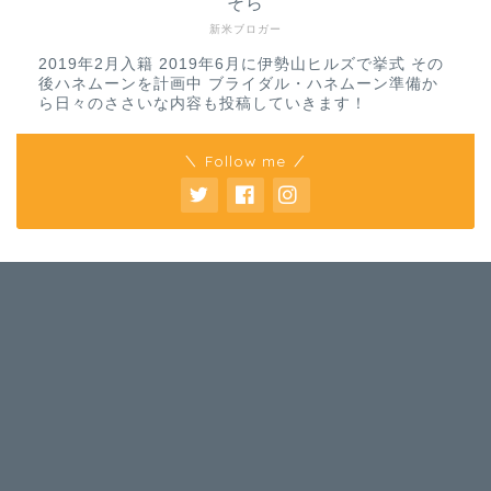
そら
新米ブロガー
2019年2月入籍 2019年6月に伊勢山ヒルズで挙式 その
後ハネムーンを計画中 ブライダル・ハネムーン準備か
ら日々のささいな内容も投稿していきます！
＼ Follow me ／