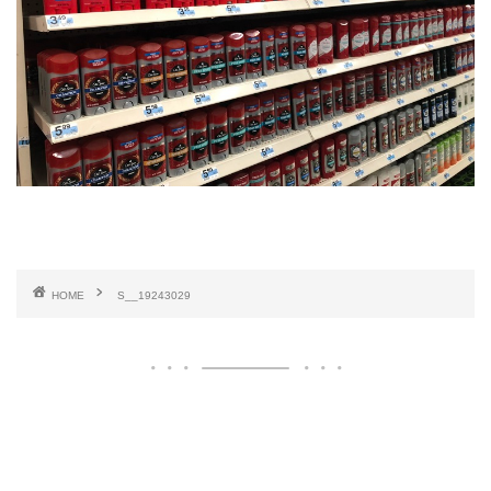
HOME
S__19243029