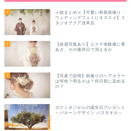
1
≪総まとめ≫【可愛い和装前撮り・
ウェディングフォトにオススメ】ス
タジオアクア浅草店
2
【経過写真あり】エステ体験後に青
あざ、その後何日で消えるか
3
【写真で説明】前撮りのヘアカラー
は何色？明るさは？何日前に染める
の？
4
ロクシタンからの誕生日プレゼント
～バルーンデザイン バスタオル～