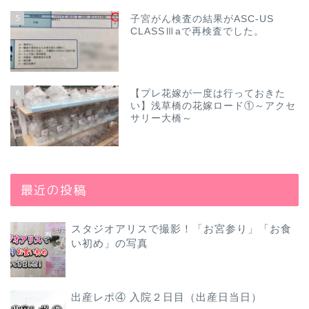
5
子宮がん検査の結果がASC-US
CLASSⅢaで再検査でした。
6
【プレ花嫁が一度は行っておきた
い】浅草橋の花嫁ロード①～アクセ
サリー大橋～
最近の投稿
スタジオアリスで撮影！「お宮参り」「お食
い初め」の写真
出産レポ④ 入院２日目（出産日当日）