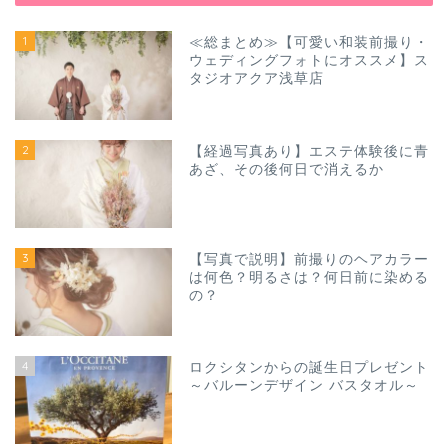
1
≪総まとめ≫【可愛い和装前撮り・
ウェディングフォトにオススメ】ス
タジオアクア浅草店
2
【経過写真あり】エステ体験後に青
あざ、その後何日で消えるか
3
【写真で説明】前撮りのヘアカラー
は何色？明るさは？何日前に染める
の？
4
ロクシタンからの誕生日プレゼント
～バルーンデザイン バスタオル～