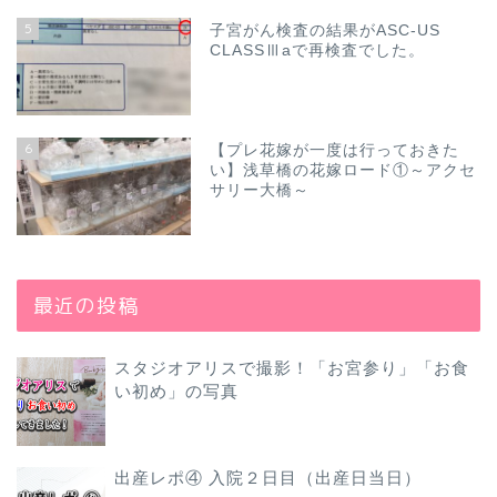
5
子宮がん検査の結果がASC-US
CLASSⅢaで再検査でした。
6
【プレ花嫁が一度は行っておきた
い】浅草橋の花嫁ロード①～アクセ
サリー大橋～
最近の投稿
スタジオアリスで撮影！「お宮参り」「お食
い初め」の写真
出産レポ④ 入院２日目（出産日当日）