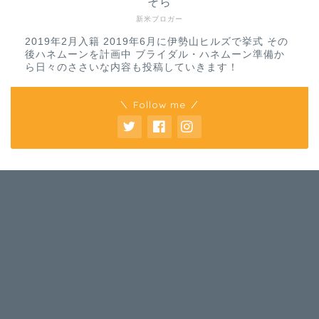
そら
新米ブロガー
2019年2月入籍 2019年6月に伊勢山ヒルズで挙式 その
後ハネムーンを計画中 ブライダル・ハネムーン準備か
ら日々のささいな内容も投稿していきます！
＼ Follow me ／