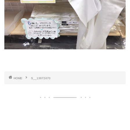
HOME
S__13672470