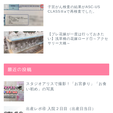
5
子宮がん検査の結果がASC-US
CLASSⅢaで再検査でした。
6
【プレ花嫁が一度は行っておきた
い】浅草橋の花嫁ロード①～アクセ
サリー大橋～
最近の投稿
スタジオアリスで撮影！「お宮参り」「お食
い初め」の写真
出産レポ④ 入院２日目（出産日当日）