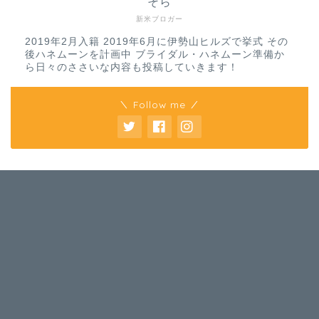
そら
新米ブロガー
2019年2月入籍 2019年6月に伊勢山ヒルズで挙式 その
後ハネムーンを計画中 ブライダル・ハネムーン準備か
ら日々のささいな内容も投稿していきます！
＼ Follow me ／