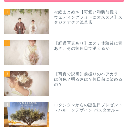
1
≪総まとめ≫【可愛い和装前撮り・
ウェディングフォトにオススメ】ス
タジオアクア浅草店
2
【経過写真あり】エステ体験後に青
あざ、その後何日で消えるか
3
【写真で説明】前撮りのヘアカラー
は何色？明るさは？何日前に染める
の？
4
ロクシタンからの誕生日プレゼント
～バルーンデザイン バスタオル～