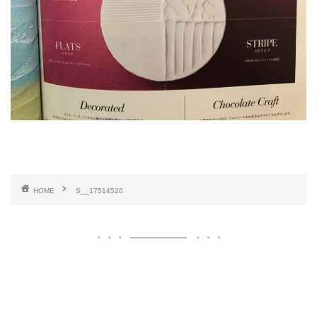
HOME
S__17514526