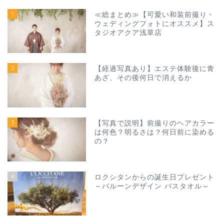
1
≪総まとめ≫【可愛い和装前撮り・
ウェディングフォトにオススメ】ス
タジオアクア浅草店
2
【経過写真あり】エステ体験後に青
あざ、その後何日で消えるか
3
【写真で説明】前撮りのヘアカラー
は何色？明るさは？何日前に染める
の？
4
ロクシタンからの誕生日プレゼント
～バルーンデザイン バスタオル～