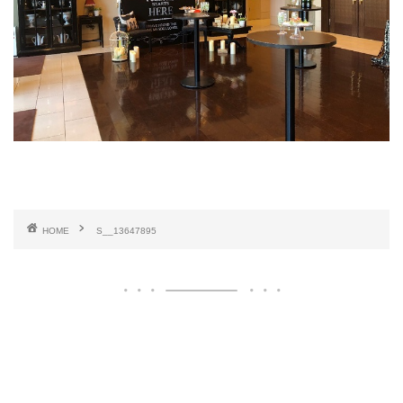
HOME
S__13647895