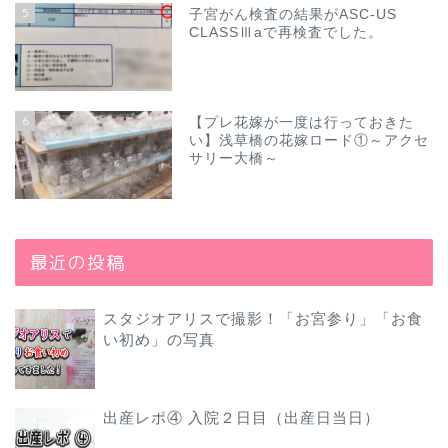
5
子宮がん検査の結果がASC-US
CLASSⅢaで再検査でした。
6
【プレ花嫁が一度は行っておきた
い】浅草橋の花嫁ロード①～アクセ
サリー大橋～
最近の投稿
スタジオアリスで撮影！「お宮参り」「お食
い初め」の写真
出産レポ④ 入院２日目（出産日当日）