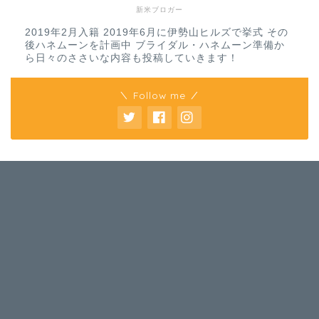
新米ブロガー
2019年2月入籍 2019年6月に伊勢山ヒルズで挙式 その
後ハネムーンを計画中 ブライダル・ハネムーン準備か
ら日々のささいな内容も投稿していきます！
＼ Follow me ／