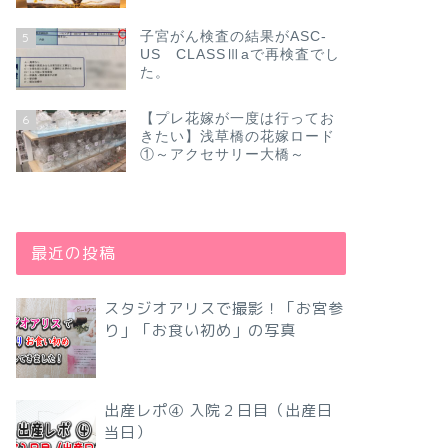
子宮がん検査の結果がASC-
5
US CLASSⅢaで再検査でし
た。
【プレ花嫁が一度は行ってお
6
きたい】浅草橋の花嫁ロード
①～アクセサリー大橋～
最近の投稿
スタジオアリスで撮影！「お宮参
り」「お食い初め」の写真
出産レポ④ 入院２日目（出産日
当日）