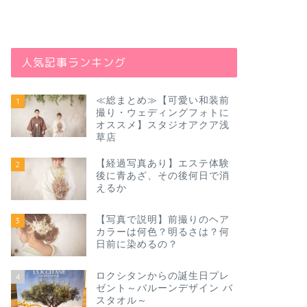
人気記事ランキング
≪総まとめ≫【可愛い和装前
1
撮り・ウェディングフォトに
オススメ】スタジオアクア浅
草店
【経過写真あり】エステ体験
2
後に青あざ、その後何日で消
えるか
【写真で説明】前撮りのヘア
3
カラーは何色？明るさは？何
日前に染めるの？
ロクシタンからの誕生日プレ
4
ゼント～バルーンデザイン バ
スタオル～