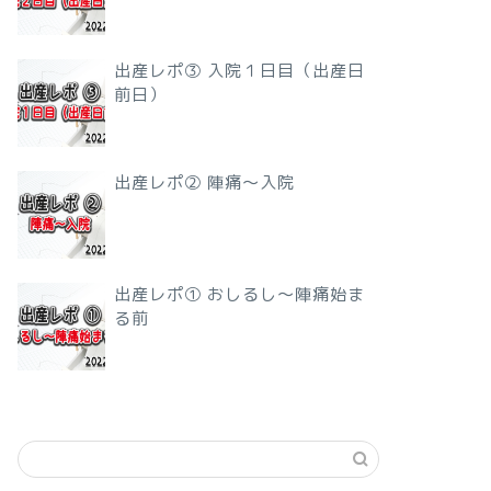
出産レポ③ 入院１日目（出産日
前日）
出産レポ② 陣痛〜入院
出産レポ① おしるし〜陣痛始ま
る前