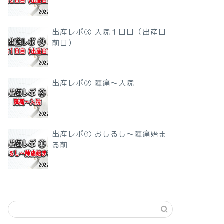
出産レポ③ 入院１日目（出産日
前日）
出産レポ② 陣痛〜入院
出産レポ① おしるし〜陣痛始ま
る前