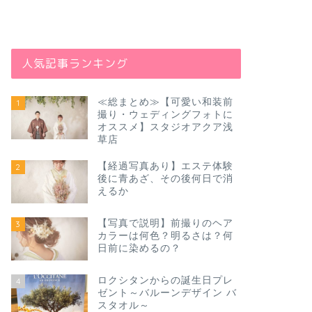
人気記事ランキング
≪総まとめ≫【可愛い和装前
1
撮り・ウェディングフォトに
オススメ】スタジオアクア浅
草店
【経過写真あり】エステ体験
2
後に青あざ、その後何日で消
えるか
【写真で説明】前撮りのヘア
3
カラーは何色？明るさは？何
日前に染めるの？
ロクシタンからの誕生日プレ
4
ゼント～バルーンデザイン バ
スタオル～