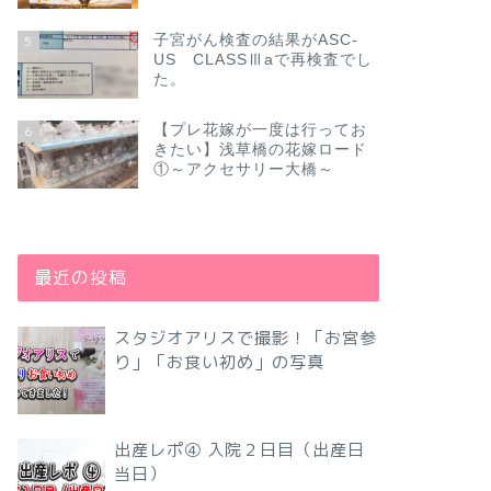
子宮がん検査の結果がASC-
5
US CLASSⅢaで再検査でし
た。
【プレ花嫁が一度は行ってお
6
きたい】浅草橋の花嫁ロード
①～アクセサリー大橋～
最近の投稿
スタジオアリスで撮影！「お宮参
り」「お食い初め」の写真
出産レポ④ 入院２日目（出産日
当日）