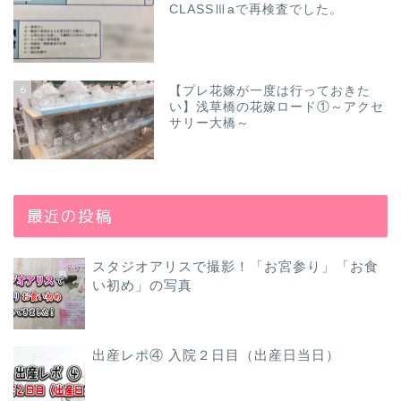
CLASSⅢaで再検査でした。
6
【プレ花嫁が一度は行っておきた
い】浅草橋の花嫁ロード①～アクセ
サリー大橋～
最近の投稿
スタジオアリスで撮影！「お宮参り」「お食
い初め」の写真
出産レポ④ 入院２日目（出産日当日）