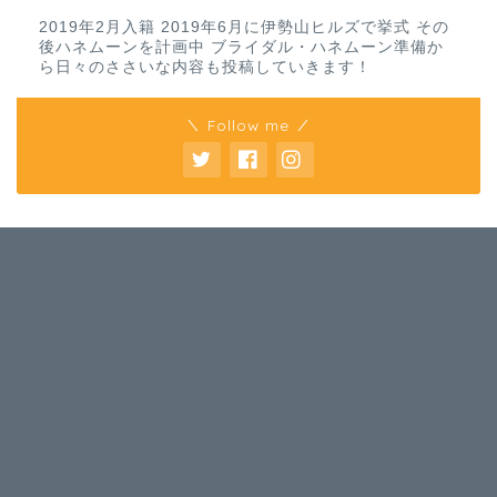
2019年2月入籍 2019年6月に伊勢山ヒルズで挙式 その
後ハネムーンを計画中 ブライダル・ハネムーン準備か
ら日々のささいな内容も投稿していきます！
＼ Follow me ／