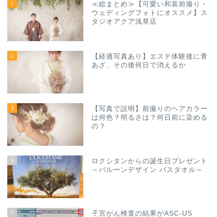
1
≪総まとめ≫【可愛い和装前撮り・
ウェディングフォトにオススメ】ス
タジオアクア浅草店
2
【経過写真あり】エステ体験後に青
あざ、その後何日で消えるか
3
【写真で説明】前撮りのヘアカラー
は何色？明るさは？何日前に染める
の？
4
ロクシタンからの誕生日プレゼント
～バルーンデザイン バスタオル～
5
子宮がん検査の結果がASC-US