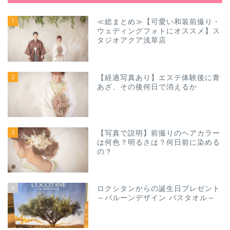
1
≪総まとめ≫【可愛い和装前撮り・
ウェディングフォトにオススメ】ス
タジオアクア浅草店
2
【経過写真あり】エステ体験後に青
あざ、その後何日で消えるか
3
【写真で説明】前撮りのヘアカラー
は何色？明るさは？何日前に染める
の？
4
ロクシタンからの誕生日プレゼント
～バルーンデザイン バスタオル～