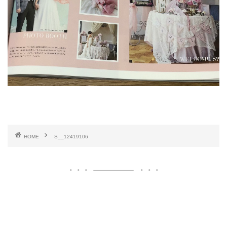
HOME
S__12419106