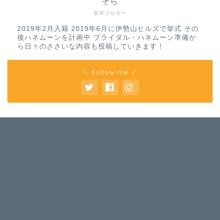
そら
新米ブロガー
2019年2月入籍 2019年6月に伊勢山ヒルズで挙式 その
後ハネムーンを計画中 ブライダル・ハネムーン準備か
ら日々のささいな内容も投稿していきます！
＼ Follow me ／