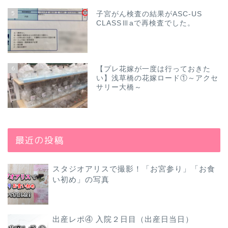
5
子宮がん検査の結果がASC-US
CLASSⅢaで再検査でした。
6
【プレ花嫁が一度は行っておきた
い】浅草橋の花嫁ロード①～アクセ
サリー大橋～
最近の投稿
スタジオアリスで撮影！「お宮参り」「お食
い初め」の写真
出産レポ④ 入院２日目（出産日当日）