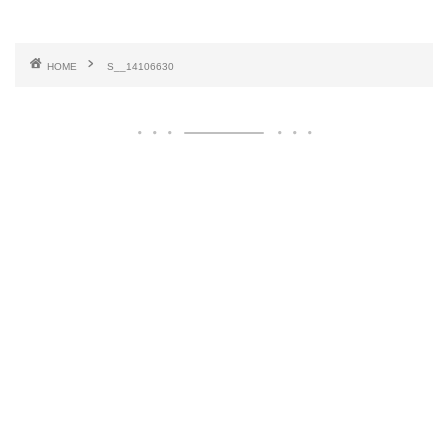
HOME
S__14106630