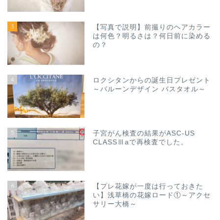
3
【写真で説明】前撮りのヘアカラー
は何色？明るさは？何日前に染める
の？
4
ロクシタンからの誕生日プレゼント
～バルーンデザイン バスタオル～
5
子宮がん検査の結果がASC-US
CLASSⅢaで再検査でした。
6
【プレ花嫁が一度は行っておきた
い】浅草橋の花嫁ロード①～アクセ
サリー大橋～