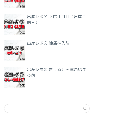
出産レポ③ 入院１日目（出産日
前日）
出産レポ② 陣痛〜入院
出産レポ① おしるし〜陣痛始ま
る前