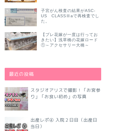
子宮がん検査の結果がASC-
5
US CLASSⅢaで再検査でし
た。
【プレ花嫁が一度は行ってお
6
きたい】浅草橋の花嫁ロード
①～アクセサリー大橋～
最近の投稿
スタジオアリスで撮影！「お宮参
り」「お食い初め」の写真
出産レポ④ 入院２日目（出産日
当日）