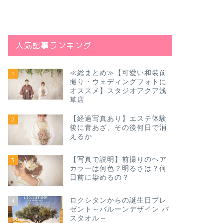
人気記事ランキング
≪総まとめ≫【可愛い和装前
1
撮り・ウェディングフォトに
オススメ】スタジオアクア浅
草店
【経過写真あり】エステ体験
2
後に青あざ、その後何日で消
えるか
【写真で説明】前撮りのヘア
3
カラーは何色？明るさは？何
日前に染めるの？
ロクシタンからの誕生日プレ
4
ゼント～バルーンデザイン バ
スタオル～