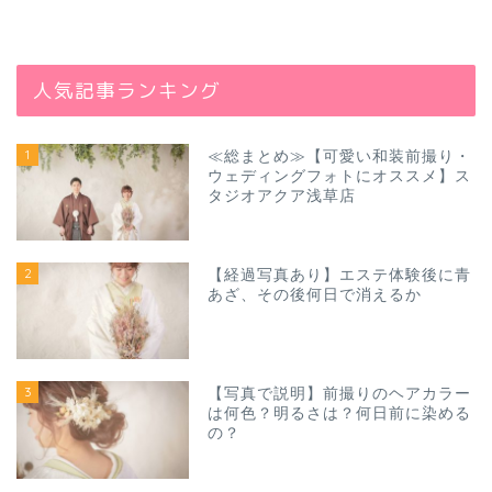
人気記事ランキング
1
≪総まとめ≫【可愛い和装前撮り・
ウェディングフォトにオススメ】ス
タジオアクア浅草店
2
【経過写真あり】エステ体験後に青
あざ、その後何日で消えるか
3
【写真で説明】前撮りのヘアカラー
は何色？明るさは？何日前に染める
の？