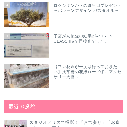
4
ロクシタンからの誕生日プレゼント
～バルーンデザイン バスタオル～
5
子宮がん検査の結果がASC-US
CLASSⅢaで再検査でした。
6
【プレ花嫁が一度は行っておきた
い】浅草橋の花嫁ロード①～アクセ
サリー大橋～
最近の投稿
スタジオアリスで撮影！「お宮参り」「お食