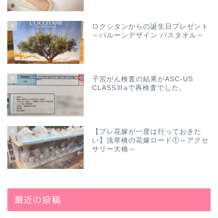
4
ロクシタンからの誕生日プレゼント
～バルーンデザイン バスタオル～
5
子宮がん検査の結果がASC-US
CLASSⅢaで再検査でした。
6
【プレ花嫁が一度は行っておきた
い】浅草橋の花嫁ロード①～アクセ
サリー大橋～
最近の投稿