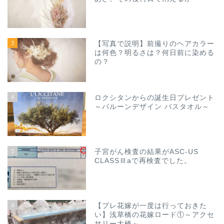
3
【写真で説明】前撮りのヘアカラー
は何色？明るさは？何日前に染める
の？
4
ロクシタンからの誕生日プレゼント
～バルーンデザイン バスタオル～
5
子宮がん検査の結果がASC-US
CLASSⅢaで再検査でした。
6
【プレ花嫁が一度は行っておきた
い】浅草橋の花嫁ロード①～アクセ
サリー大橋～