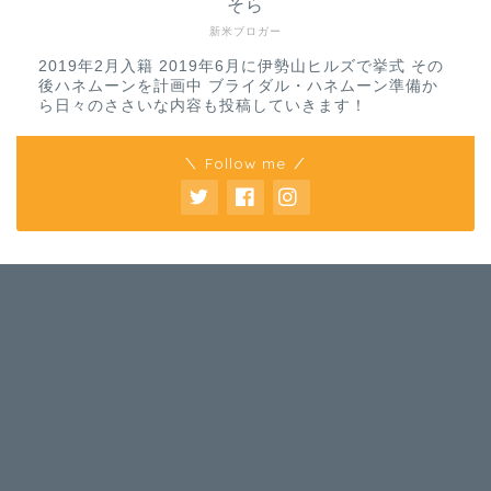
そら
新米ブロガー
2019年2月入籍 2019年6月に伊勢山ヒルズで挙式 その
後ハネムーンを計画中 ブライダル・ハネムーン準備か
ら日々のささいな内容も投稿していきます！
＼ Follow me ／