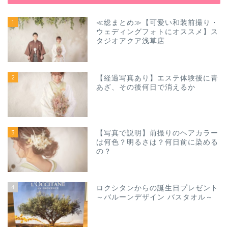
1
≪総まとめ≫【可愛い和装前撮り・
ウェディングフォトにオススメ】ス
タジオアクア浅草店
2
【経過写真あり】エステ体験後に青
あざ、その後何日で消えるか
3
【写真で説明】前撮りのヘアカラー
は何色？明るさは？何日前に染める
の？
4
ロクシタンからの誕生日プレゼント
～バルーンデザイン バスタオル～