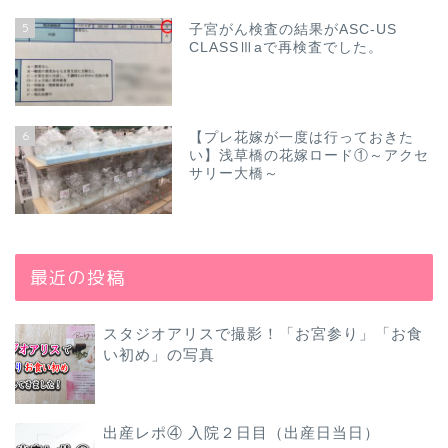
5
子宮がん検査の結果がASC-US
CLASSⅢaで再検査でした。
6
【プレ花嫁が一度は行っておきた
い】浅草橋の花嫁ロード①～アクセ
サリー大橋～
最近の投稿
スタジオアリスで撮影！「お宮参り」「お食
い初め」の写真
出産レポ④ 入院２日目（出産日当日）