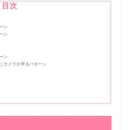
目次
ターン
ーン
ーン
にカメラが寄るパターン