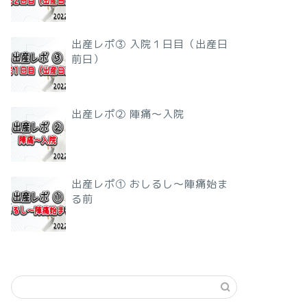
出産レポ③ 入院１日目（出産日
前日）
出産レポ② 陣痛〜入院
出産レポ① おしるし〜陣痛始ま
る前