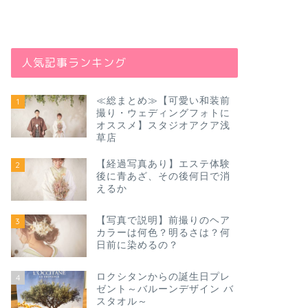
人気記事ランキング
≪総まとめ≫【可愛い和装前
1
撮り・ウェディングフォトに
オススメ】スタジオアクア浅
草店
【経過写真あり】エステ体験
2
後に青あざ、その後何日で消
えるか
【写真で説明】前撮りのヘア
3
カラーは何色？明るさは？何
日前に染めるの？
ロクシタンからの誕生日プレ
4
ゼント～バルーンデザイン バ
スタオル～