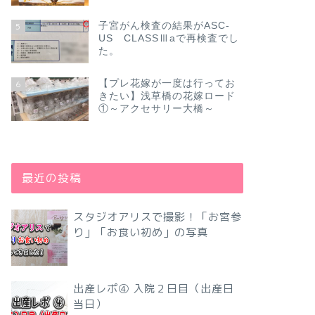
子宮がん検査の結果がASC-
5
US CLASSⅢaで再検査でし
た。
【プレ花嫁が一度は行ってお
6
きたい】浅草橋の花嫁ロード
①～アクセサリー大橋～
最近の投稿
スタジオアリスで撮影！「お宮参
り」「お食い初め」の写真
出産レポ④ 入院２日目（出産日
当日）