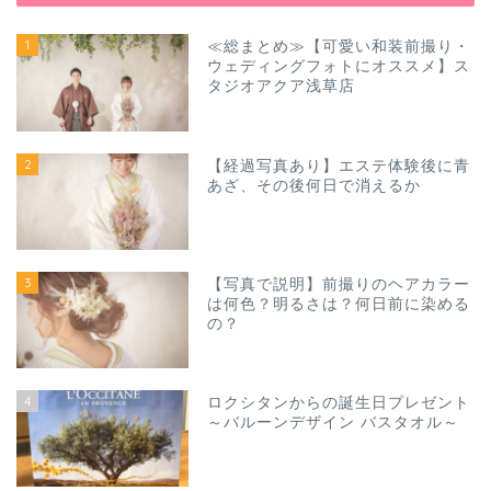
1
≪総まとめ≫【可愛い和装前撮り・
ウェディングフォトにオススメ】ス
タジオアクア浅草店
2
【経過写真あり】エステ体験後に青
あざ、その後何日で消えるか
3
【写真で説明】前撮りのヘアカラー
は何色？明るさは？何日前に染める
の？
4
ロクシタンからの誕生日プレゼント
～バルーンデザイン バスタオル～