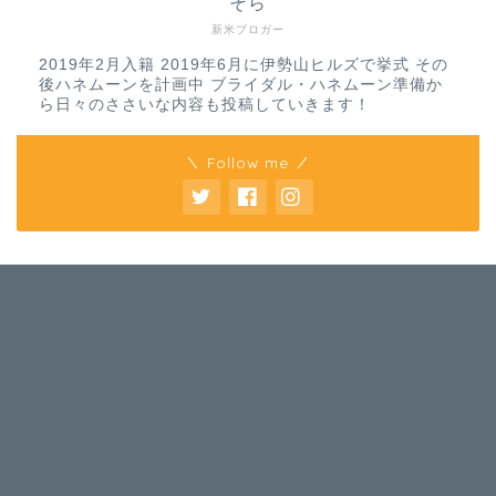
そら
新米ブロガー
2019年2月入籍 2019年6月に伊勢山ヒルズで挙式 その
後ハネムーンを計画中 ブライダル・ハネムーン準備か
ら日々のささいな内容も投稿していきます！
＼ Follow me ／