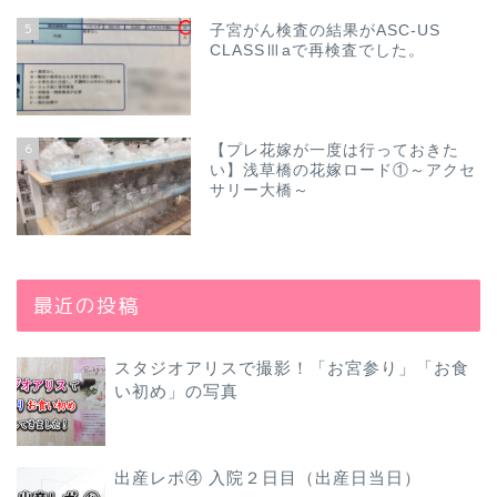
5
子宮がん検査の結果がASC-US
CLASSⅢaで再検査でした。
6
【プレ花嫁が一度は行っておきた
い】浅草橋の花嫁ロード①～アクセ
サリー大橋～
最近の投稿
スタジオアリスで撮影！「お宮参り」「お食
い初め」の写真
出産レポ④ 入院２日目（出産日当日）