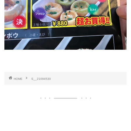
HOME
S__21094530