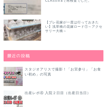
CLASSⅢaで再検査でした。
6
【プレ花嫁が一度は行っておきた
い】浅草橋の花嫁ロード①～アクセ
サリー大橋～
最近の投稿
スタジオアリスで撮影！「お宮参り」「お食
い初め」の写真
出産レポ④ 入院２日目（出産日当日）