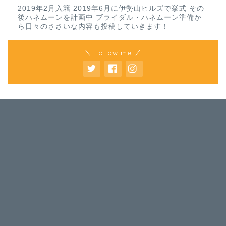
2019年2月入籍 2019年6月に伊勢山ヒルズで挙式 その
後ハネムーンを計画中 ブライダル・ハネムーン準備か
ら日々のささいな内容も投稿していきます！
＼ Follow me ／