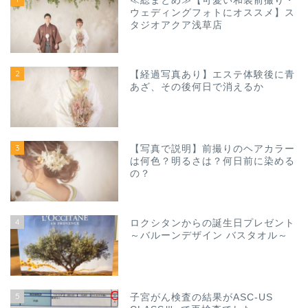
≪総まとめ≫【可愛い和装前撮り・
ウェディングフォトにオススメ】ス
タジオアクア浅草店
2
【経過写真あり】エステ体験後に青
あざ、その後何日で消えるか
3
【写真で説明】前撮りのヘアカラー
は何色？明るさは？何日前に染める
の？
4
ロクシタンからの誕生日プレゼント
～バルーンデザイン バスタオル～
5
子宮がん検査の結果がASC-US