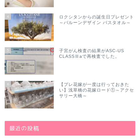
4
ロクシタンからの誕生日プレゼント
～バルーンデザイン バスタオル～
5
子宮がん検査の結果がASC-US
CLASSⅢaで再検査でした。
6
【プレ花嫁が一度は行っておきた
い】浅草橋の花嫁ロード①～アクセ
サリー大橋～
最近の投稿