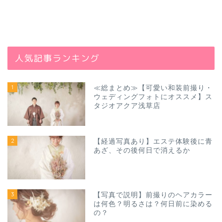
人気記事ランキング
1
≪総まとめ≫【可愛い和装前撮り・
ウェディングフォトにオススメ】ス
タジオアクア浅草店
2
【経過写真あり】エステ体験後に青
あざ、その後何日で消えるか
3
【写真で説明】前撮りのヘアカラー
は何色？明るさは？何日前に染める
の？