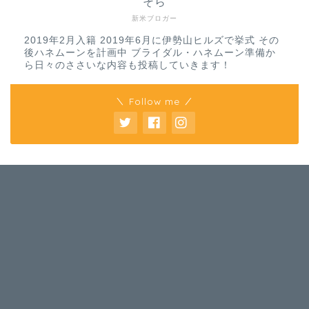
そら
新米ブロガー
2019年2月入籍 2019年6月に伊勢山ヒルズで挙式 その
後ハネムーンを計画中 ブライダル・ハネムーン準備か
ら日々のささいな内容も投稿していきます！
＼ Follow me ／