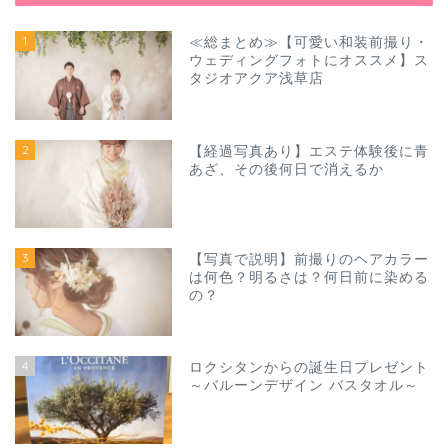
1
≪総まとめ≫【可愛い和装前撮り・
ウェディングフォトにオススメ】ス
タジオアクア浅草店
2
【経過写真あり】エステ体験後に青
あざ、その後何日で消えるか
3
【写真で説明】前撮りのヘアカラー
は何色？明るさは？何日前に染める
の？
4
ロクシタンからの誕生日プレゼント
～バルーンデザイン バスタオル～