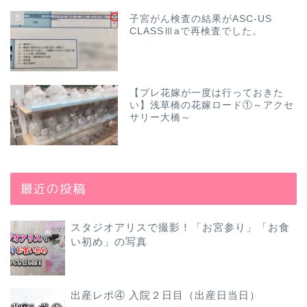
5
子宮がん検査の結果がASC-US
CLASSⅢaで再検査でした。
6
【プレ花嫁が一度は行っておきた
い】浅草橋の花嫁ロード①～アクセ
サリー大橋～
最近の投稿
スタジオアリスで撮影！「お宮参り」「お食
い初め」の写真
出産レポ④ 入院２日目（出産日当日）