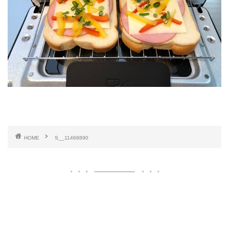
HOME
S__11468890