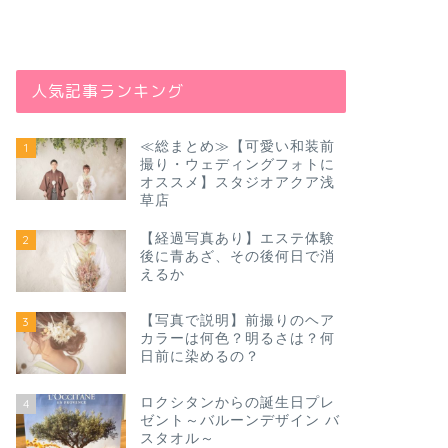
人気記事ランキング
≪総まとめ≫【可愛い和装前
1
撮り・ウェディングフォトに
オススメ】スタジオアクア浅
草店
【経過写真あり】エステ体験
2
後に青あざ、その後何日で消
えるか
【写真で説明】前撮りのヘア
3
カラーは何色？明るさは？何
日前に染めるの？
ロクシタンからの誕生日プレ
4
ゼント～バルーンデザイン バ
スタオル～