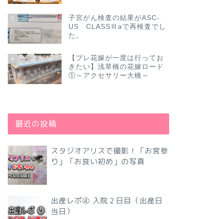
子宮がん検査の結果がASC-
5
US CLASSⅢaで再検査でし
た。
【プレ花嫁が一度は行ってお
6
きたい】浅草橋の花嫁ロード
①～アクセサリー大橋～
最近の投稿
スタジオアリスで撮影！「お宮参
り」「お食い初め」の写真
出産レポ④ 入院２日目（出産日
当日）