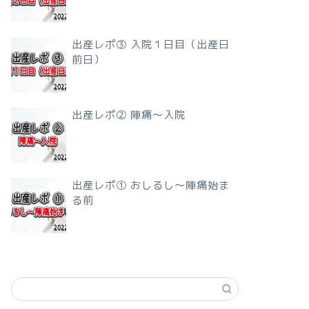
出産レポ③ 入院１日目（出産日
前日）
出産レポ② 陣痛〜入院
出産レポ① おしるし〜陣痛始ま
る前